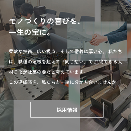
モノづくりの喜びを、
一生の宝に。
柔軟な技術、広い視点、そして信義に厚い心。
私たち
は、職種の垣根を超えて「同じ想い」で
共鳴できる人
材こそが社業の要だと考えています。
この達成感を、私たちと一緒に分かち合いませんか。
採用情報